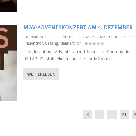
MGV-ADVENTSKONZERT AM 4. DEZEMBER
Gepostet von
Hans Peter Braun
|
Nov. 25, 2022
|
Chöre
,
Feuchtes
Frauenchor
,
Gesang
,
Männerchor
|
Das diesjährige Adventskonzert findet am Sonntag den
04.12.2022 statt. Hierzu lädt Sie der MGV mit...
WEITERLESEN
1
…
21