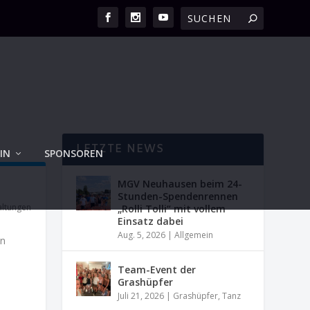
LETZTE NEWS
IN
SPONSOREN
MGV Neuhausen beim 24-
Stunden-Spendenrennen
altungen
„Rolli Tolli“ mit vollem
Einsatz dabei
Aug. 5, 2026
|
Allgemein
en
Team-Event der
Grashüpfer
Juli 21, 2026
|
Grashüpfer
,
Tanz