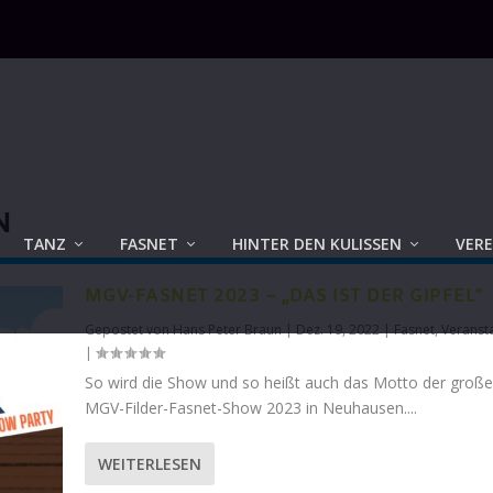
N
TANZ
FASNET
HINTER DEN KULISSEN
VERE
MGV-FASNET 2023 – „DAS IST DER GIPFEL“
Gepostet von
Hans Peter Braun
|
Dez. 19, 2022
|
Fasnet
,
Veranst
|
So wird die Show und so heißt auch das Motto der groß
MGV-Filder-Fasnet-Show 2023 in Neuhausen....
WEITERLESEN