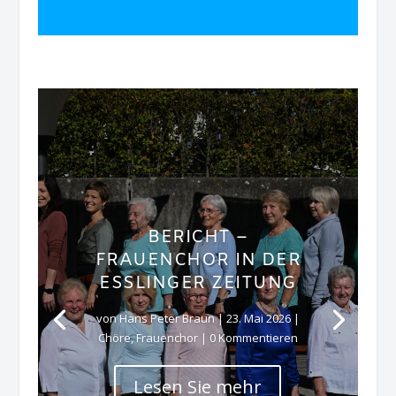
BERICHT –
FRAUENCHOR IN DER
ESSLINGER ZEITUNG
von
Hans Peter Braun
|
23. Mai 2026
|
Chöre
,
Frauenchor
| 0 Kommentieren
Lesen Sie mehr