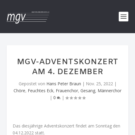
MGV-ADVENTSKONZERT
AM 4. DEZEMBER
Gepostet von
Hans Peter Braun
|
Nov. 25, 2022
|
Chöre
,
Feuchtes Eck
,
Frauenchor
,
Gesang
,
Männerchor
|
0
|
Das diesjährige Adventskonzert findet am Sonntag den
04.12.2022 statt.