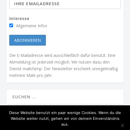
Interesse
Allgemeine Infos
Die E-Mailadresse wird ausschließlich dafür benutzt. Eine
Abmeldung ist jederzeit möglich. Wir nutzen dazu den
Dienst mailchimp. Der Newsletter erscheint unregelmäßig
mehrere Male pro Jahr.
Diese Website benutzt ein paar wenige Cookies. Wenn du die
Website weiter nutzt, gehen wir von deinem Einverständnis
ENTWORFEN VON
| UNTERSTÜTZT VON
ELEGANT THEMES
WORDPRESS
aus.
PRÄSIDIUM
STARTSEITE
MGV IN DER PRESSE
KONTAKT