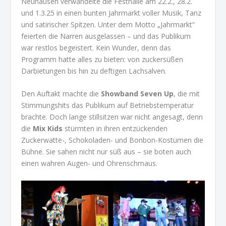
Neuhausen verwandelte die Festhalle am 22.2., 28.2.
und 1.3.25 in einen bunten Jahrmarkt voller Musik, Tanz
und satirischer Spitzen. Unter dem Motto „Jahrmarkt“
feierten die Narren ausgelassen – und das Publikum
war restlos begeistert. Kein Wunder, denn das
Programm hatte alles zu bieten: von zuckersüßen
Darbietungen bis hin zu deftigen Lachsalven.
Den Auftakt machte die
Showband Seven Up
, die mit
Stimmungshits das Publikum auf Betriebstemperatur
brachte. Doch lange stillsitzen war nicht angesagt, denn
die
Mix Kids
stürmten in ihren entzückenden
Zuckerwatte-, Schokoladen- und Bonbon-Kostümen die
Bühne. Sie sahen nicht nur süß aus – sie boten auch
einen wahren Augen- und Ohrenschmaus.