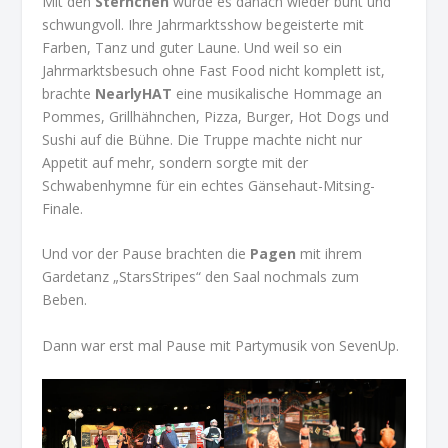
Mit den
Sternchen
wurde es danach wieder bunt und
schwungvoll. Ihre Jahrmarktsshow begeisterte mit
Farben, Tanz und guter Laune. Und weil so ein
Jahrmarktsbesuch ohne Fast Food nicht komplett ist,
brachte
NearlyHAT
eine musikalische Hommage an
Pommes, Grillhähnchen, Pizza, Burger, Hot Dogs und
Sushi auf die Bühne. Die Truppe machte nicht nur
Appetit auf mehr, sondern sorgte mit der
Schwabenhymne für ein echtes Gänsehaut-Mitsing-
Finale.
Und vor der Pause brachten die
Pagen
mit ihrem
Gardetanz „StarsStripes“ den Saal nochmals zum
Beben.
Dann war erst mal Pause mit Partymusik von SevenUp.