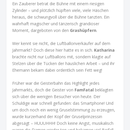
Ein Zauberer betrat die Bühne mit einem riesigen
Zylinder – und plötzlich hüpften viele, viele Häschen
heraus, die schwungvoll über die Bühne tanzten. Ein
wahrhaft magischer und tänzerisch grandioser
Moment, dargeboten von den
Grashüpfern
.
Wer kennt sie nicht, die Luftballonverkäufer auf dem
Jahrmarkt? Doch diese hier hatte es in sich.
Katharina
brachte nicht nur Luftballons mit, sondern klagte auf
Stelzen über die Tücken der häuslichen Arbeit – und ihr
Ehemann bekam dabei ordentlich sein Fett weg!
Früher war die Geisterbahn das Highlight jedes
Jahrmarkts, doch die Geister von
FamFatal
beklagten
sich über die wenigen Besucher von heute. Der
Schuldige war schnell gefunden: das Smartphone! Und
um doch noch ein wenig Gruselstimmung zu erzeugen,
wurde kurzerhand der Kopf der Gruselprinzessin
abgesägt – HUUUHHH! Doch keine Angst, musikalisch
waren die Damen wieder top und bekamen viel Beifall.