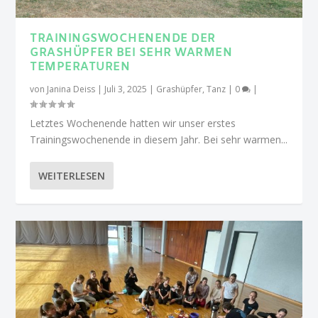
TRAININGSWOCHENENDE DER
GRASHÜPFER BEI SEHR WARMEN
TEMPERATUREN
von
Janina Deiss
|
Juli 3, 2025
|
Grashüpfer
,
Tanz
|
0
|
Letztes Wochenende hatten wir unser erstes
Trainingswochenende in diesem Jahr. Bei sehr warmen...
WEITERLESEN