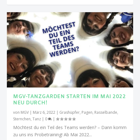
MGV-TANZGARDEN STARTEN IM MAI 2022
NEU DURCH!
von
MGV
|
März 6, 2022
|
Grashüpfer
,
Pagen
,
Rasselbande
,
Sternchen
,
Tanz
|
0
|
Möchtest du ein Teil des Teams werden? – Dann komm
zu uns ins Probetraining! Ab Mai 2022...