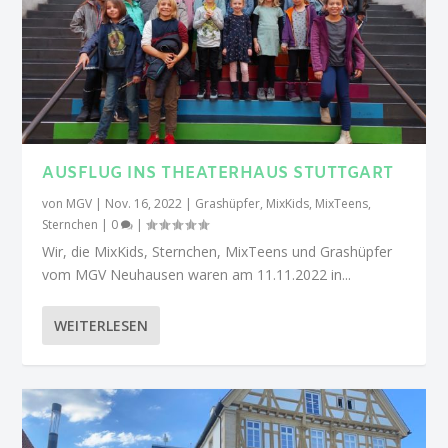
AUSFLUG INS THEATERHAUS STUTTGART
von
MGV
|
Nov. 16, 2022
|
Grashüpfer
,
MixKids
,
MixTeens
,
Sternchen
|
0
|
Wir, die MixKids, Sternchen, MixTeens und Grashüpfer
vom MGV Neuhausen waren am 11.11.2022 in...
WEITERLESEN