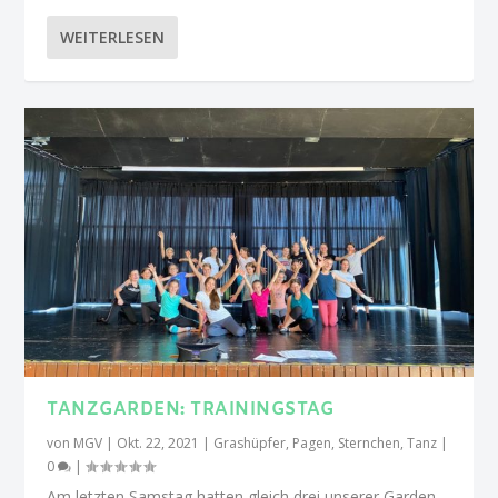
WEITERLESEN
TANZGARDEN: TRAININGSTAG
von
MGV
|
Okt. 22, 2021
|
Grashüpfer
,
Pagen
,
Sternchen
,
Tanz
|
0
|
Am letzten Samstag hatten gleich drei unserer Garden