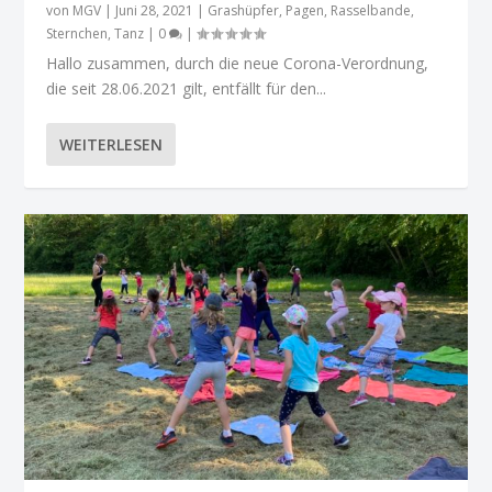
von
MGV
|
Juni 28, 2021
|
Grashüpfer
,
Pagen
,
Rasselbande
,
Sternchen
,
Tanz
|
0
|
Hallo zusammen, durch die neue Corona-Verordnung,
die seit 28.06.2021 gilt, entfällt für den...
WEITERLESEN