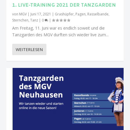
1. LIVE-TRAINING 2021 DER TANZGARDEN
von
MGV
|
Juni 17, 2021
|
Grashüpfer
,
Pagen
,
Rasselbande
,
Sternchen
,
Tanz
|
0
|
Am Freitag, 11. Juni war es endlich soweit und die
Tanzgarden des MGV durften sich wieder live zum...
WEITERLESEN