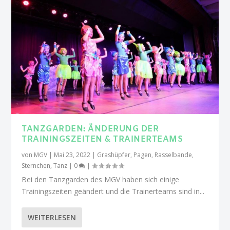
TANZGARDEN: ÄNDERUNG DER
TRAININGSZEITEN & TRAINERTEAMS
von
MGV
|
Mai 23, 2022
|
Grashüpfer
,
Pagen
,
Rasselbande
,
Sternchen
,
Tanz
|
0
|
Bei den Tanzgarden des MGV haben sich einige
Trainingszeiten geändert und die Trainerteams sind in...
WEITERLESEN