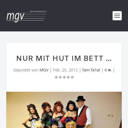
NUR MIT HUT IM BETT …
Gepostet von
MGV
|
Feb. 25, 2012
|
fam fa'tal
|
0
|