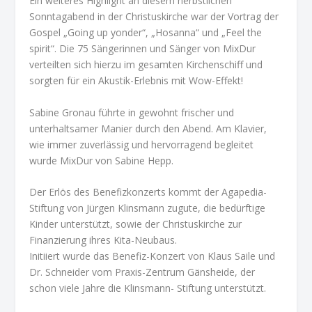
Ein weiteres Highlight an diesem herbstlichen
Sonntagabend in der Christuskirche war der Vortrag der
Gospel „Going up yonder“, „Hosanna“ und „Feel the
spirit“. Die 75 Sängerinnen und Sänger von MixDur
verteilten sich hierzu im gesamten Kirchenschiff und
sorgten für ein Akustik-Erlebnis mit Wow-Effekt!
Sabine Gronau führte in gewohnt frischer und
unterhaltsamer Manier durch den Abend. Am Klavier,
wie immer zuverlässig und hervorragend begleitet
wurde MixDur von Sabine Hepp.
Der Erlös des Benefizkonzerts kommt der Agapedia-
Stiftung von Jürgen Klinsmann zugute, die bedürftige
Kinder unterstützt, sowie der Christuskirche zur
Finanzierung ihres Kita-Neubaus.
Initiiert wurde das Benefiz-Konzert von Klaus Saile und
Dr. Schneider vom Praxis-Zentrum Gänsheide, der
schon viele Jahre die Klinsmann- Stiftung unterstützt.