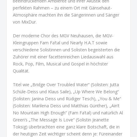
beeindruckenden Ambiente und ihrer Akustik den
perfekten Rahmen – zu einem Ort mit Gänsehaut-
Atmosphäre machten ihn die Sängerinnen und Sänger
von MixDur.
Der moderne Chor des MGV Neuhausen, die MGV-
Kleingruppen Fam Fa’tal und Nearly H.A.T sowie
verschiedene Solistinnen und Solisten begeisterten die
Zuhörer mit einer facettenreichen Liedauswahl aus
Rock, Pop, Film, Musical und Gospel in höchster
Qualität.
Titel wie „Bridge Over Troubled Water“ (Solisten: Jutta
Schüle-Deiss und Klaus Saile), „Up Where We Belong“
(Solisten: Janina Deiss und Rüdiger Tesch), „You & Me“
(Solisten: Marilena Deiss und Matthias Günther), „Ain’t
No Mountain High Enough“ (Fam Fa’tal) und natürlich Al
Green’s „The Message Is Love“ (Solistin Jeanette
Toksig) überbrachten eine ganz klare Botschaft, die in
der heutigen Zeit wichtiger scheint denn je: Füreinander