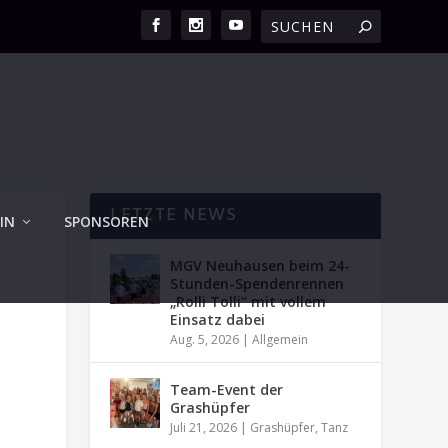
LETZTE NEWS
IN
SPONSOREN
MGV Neuhausen beim 24-
Stunden-Spendenrennen
„Rolli Tolli“ mit vollem
Einsatz dabei
Aug. 5, 2026
|
Allgemein
Team-Event der
Grashüpfer
Juli 21, 2026
|
Grashüpfer
,
Tanz