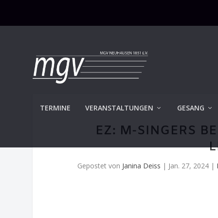
TERMINE
VERANSTALTUNGEN
GESANG
EZ: M-SINGERS B
L
Gepostet von
Janina Deiss
|
Jan. 27, 2024
|