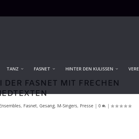
TANZ
FASNET
HINTER DEN KULISSEN
VERE
EI DER FASNET MIT FRECHEN
IEDTEXTEN
Ensembles
,
Fasnet
,
Gesang
,
M-Singers
,
Presse
|
0
|