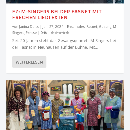
EZ: M-SINGERS BEI DER FASNET MIT
FRECHEN LIEDTEXTEN
von
Janina Deiss
|
Jan. 27, 2024
|
Ensembles
,
Fasnet
,
Gesang
,
M-
Singers
,
Presse
|
0
|
Seit 50 Jahren steht das Gesangsquartett M-Singers bei
der Fasnet in Neuhausen auf der Bühne. Mit...
WEITERLESEN