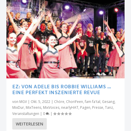
EZ: VON ADELE BIS ROBBIE WILLIAMS …
EINE PERFEKT INSZENIERTE REVUE
von
MGV
|
Okt. 5, 2022
|
Chöre
,
ChoriFeen
,
fam fa'tal
,
Gesang
,
MixDur
,
MixTeens
,
MixVoices
,
nearlyHAT
,
Pagen
,
Presse
,
Tanz
,
Veranstaltungen
|
0
|
WEITERLESEN