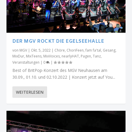
DER MGV ROCKT DIE EGELSEEHALLE
von
MGV
|
Okt. 5, 2022
|
Chöre
,
ChoriFeen
,
fam fa'tal
,
Gesang
,
MixDur
,
MixTeens
,
MixVoices
,
nearlyHAT
,
Pagen
,
Tanz
,
Veranstaltungen
|
0
|
Best of BritPop-Konzert des MGV Neuhausen am
30.09., 01.10. und 02.10.2022 | Konzert jetzt auf You...
WEITERLESEN