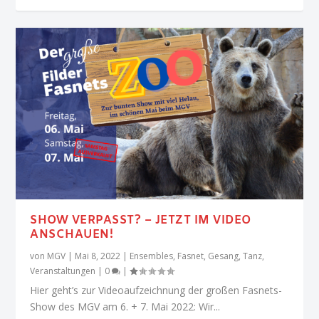
SHOW VERPASST? – JETZT IM VIDEO
ANSCHAUEN!
von
MGV
|
Mai 8, 2022
|
Ensembles
,
Fasnet
,
Gesang
,
Tanz
,
Veranstaltungen
|
0
|
Hier geht’s zur Videoaufzeichnung der großen Fasnets-
Show des MGV am 6. + 7. Mai 2022: Wir...