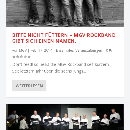
BITTE NICHT FÜTTERN – MGV ROCKBAND
GIBT SICH EINEN NAMEN.
von
MGV
|
Feb. 17, 2014
|
Ensembles
,
Veranstaltungen
|
0
|
Don’t feed! so heißt die MGV Rockband seit kurzem.
Seit letztem Jahr üben die sechs Jungs...
WEITERLESEN