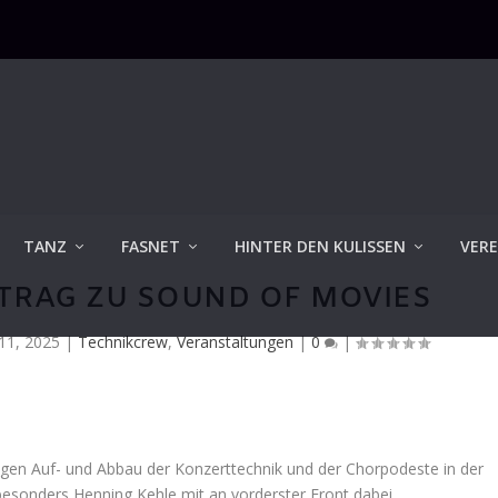
TANZ
FASNET
HINTER DEN KULISSEN
VERE
TRAG ZU SOUND OF MOVIES
 11, 2025
|
Technikcrew
,
Veranstaltungen
|
0
|
en Auf- und Abbau der Konzerttechnik und der Chorpodeste in der
esonders Henning Kehle mit an vorderster Front dabei.