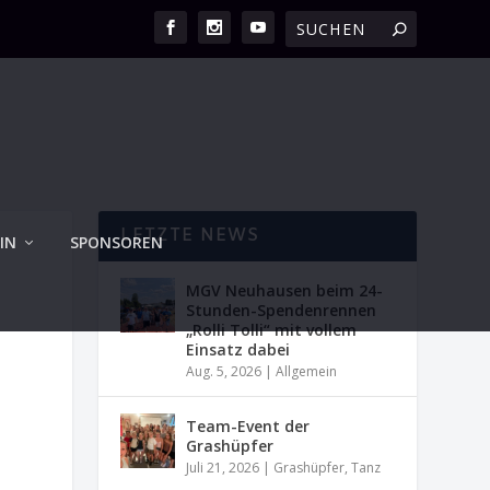
LETZTE NEWS
IN
SPONSOREN
MGV Neuhausen beim 24-
Stunden-Spendenrennen
„Rolli Tolli“ mit vollem
Einsatz dabei
Aug. 5, 2026
|
Allgemein
Team-Event der
Grashüpfer
Juli 21, 2026
|
Grashüpfer
,
Tanz