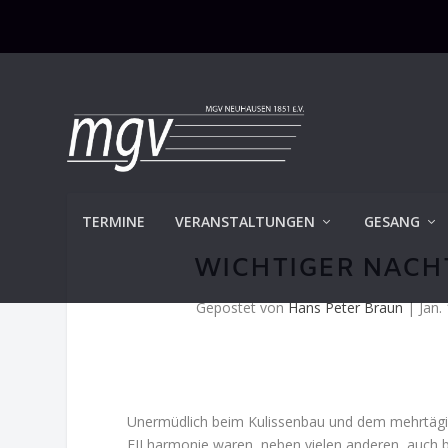
TERMINE
VERANSTALTUNGEN
GESANG
WICHTIGER NACH
Gepostet von
Hans Peter Braun
|
Jan.
Unermüdlich beim Kulissenbau und dem mehrtägig
FILharmonie waren, neben vielen anderen, auch b