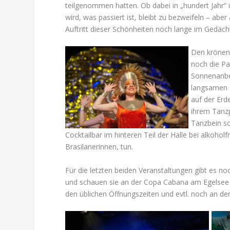
teilgenommen hatten. Ob dabei in „hundert Jahr“ 
wird, was passiert ist, bleibt zu bezweifeln – abe
Auftritt dieser Schönheiten noch lange im Gedäch
Den krönen
noch die P
Sonnenanbet
langsamen P
auf der Er
ihrem Tanz
Tanzbein sc
Cocktailbar im hinteren Teil der Halle bei alkohol
Brasilanerinnen, tun.
Für die letzten beiden Veranstaltungen gibt es no
und schauen sie an der Copa Cabana am Egelsee 
den üblichen Öffnungszeiten und evtl. noch an de