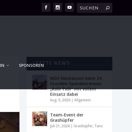
LETZTE NEWS
IN
SPONSOREN
MGV Neuhausen beim 24-
Stunden-Spendenrennen
„Rolli Tolli“ mit vollem
Einsatz dabei
Aug. 5, 2026
|
Allgemein
Team-Event der
Grashüpfer
Juli 21, 2026
|
Grashüpfer
,
Tanz