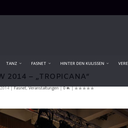
TANZ
FASNET
HINTER DEN KULISSEN
VERE
 2014 – „TROPICANA“
 2014
|
Fasnet
,
Veranstaltungen
|
0
|