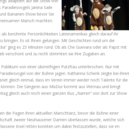
ongs adaptiert auf die Show von
 Paradiesvogels Janina Saile
- und Bananen-Show bevor Sie
emeinsamen Marsch machten.
als berühmte Persönlichkeiten Lateinamerikas gleich darauf ihr
u bringen. Es ist Ihnen gelungen. Mit Geschichten rund um die
cka“ ging es 25 Minuten rund. Ob als Che Guevara oder als Papst mit
lieb verschont und zu recht stimmten sie ihre Zugaben an.
 Publikum von einer übereifrigen Putzfrau unterbrochen. Nur mit
aradiesvogel von der Bühne jagen. Katharina Schenk zeigte bei ihre
asnet gleich einmal, dass im Verein immer wieder noch Talente für die
 können. Die Sängerin aus MixDur kommt aus Wernau und bringt
eitag gleich auch noch einen ganzen Bus „Narren“ von dort zur Show
en die Pagen ihren aktuellen Marschtanz, bevor die Bühne einer
ellschaft zweier Neuhausener Damen überlassen wurde, welche sich
rlassene Insel retten konnten um dabei festzustellen, dass sie im