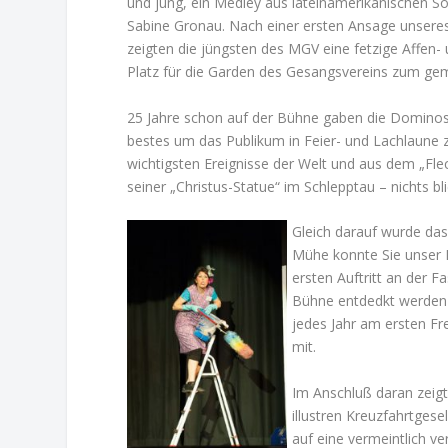
und jung, ein Medley aus lateinamerikanischen S
Sabine Gronau. Nach einer ersten Ansage unseres
zeigten die jüngsten des MGV eine fetzige Affen
Platz für die Garden des Gesangsvereins zum g
25 Jahre schon auf der Bühne gaben die Dominos 
bestes um das Publikum in Feier- und Lachlaune z
wichtigsten Ereignisse der Welt und aus dem „Fle
seiner „Christus-Statue“ im Schlepptau – nichts b
Gleich darauf wurde das
Mühe konnte Sie unser P
ersten Auftritt an der F
Bühne entdedkt werden
jedes Jahr am ersten Fr
mit.
Im Anschluß daran zeigt
illustren Kreuzfahrtges
auf eine vermeintlich ve