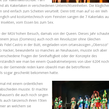
nd als Kakerlaken in verschiedenen Unterrichtseinheiten. Die klägliche
sind einfach zum Scheiten verurteilt. Denn tritt man auf so ein Vieh 
nglich und kostümtechnisch vom Feinsten sangen die 7 Kakerlakis au
r Insekten, vom Essen bis zum Sex.
te der MGV hohen Besuch, damals von der Queen. Dieses Jahr schaut
inem Jesus (Dominos) auch noch ein Revoluzzer ohne Gleichen
ls Fidel Castro in der Bütt, eingeladen vom ortansässigen „Obersozi“
go Hacker, bewunderte so manches an Neuhausen, musste sich aber
erschiedene Fragen der Sinnhaftigkeit oder der Konzepte des
verständlich wie man bei einem Quadratmeterpreis von über 620€ noc
ens der Gemeinde reden kann obwohl man die betroffenen
als sogar geschenkt bekommen hatte.
tmal mit einem ordentlichen
rabschieden musste. Er machte
uhausen’s die auch noch singen
ls auch tänzerisch ihren 15ten
nier an welchem sie