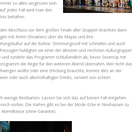
immer so alles vergessen sein
r auf jeden Fall wird man den
tnis behalten.
den Abschluss vor dem großen Finale aller Gruppen brachten dann
agen mit ihrem Showtanz über die Mayas und ihre
ungskultur auf die Bühne. Stimmungsvoll mit schnellen und auch
assagen huldigten sie einer der ältesten und reichsten Kulturgruppe
de und rundete das Programm schlußendlich ab, bevor SevenUp mit
programm die Regie für den weiteren Abend übernahm. Wer nicht da
hwingen wollte oder eine Erholung brauchte, konnte dies an der
freien oder auch alkoholhaltigen Drinks, serviert von echten
ch wenige Restkarten. Lassen Sie sich das auf keinen Fall entgehen
noch vorbei. Die Karten gibt es bei der Mode-Ecke in Neuhausen zu
r Abendkasse (ohne Garantie).