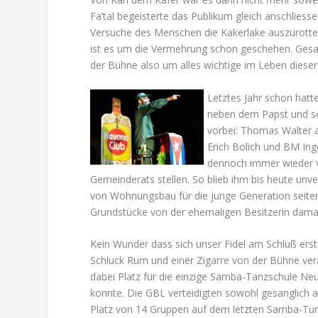
Fa’tal begeisterte das Publikum gleich anschliesse
Versuche des Menschen die Kakerlake auszurotten 
ist es um die Vermehrung schon geschehen. Gesa
der Bühne also um alles wichtige im Leben diese
Letztes Jahr schon hat
neben dem Papst und se
vorbei: Thomas Walter a
Erich Bolich und BM In
dennoch immer wieder v
Gemeinderats stellen. So blieb ihm bis heute un
von Wohnungsbau für die junge Generation seit
Grundstücke von der ehemaligen Besitzerin dam
Kein Wunder dass sich unser Fidel am Schluß ers
Schluck Rum und einer Zigarre von der Bühne ve
dabei Platz für die einzige Samba-Tanzschule Ne
konnte. Die GBL verteidigten sowohl gesanglich a
Platz von 14 Gruppen auf dem letzten Samba-Tur