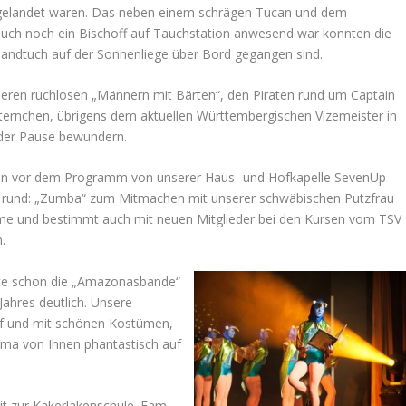
 gelandet waren. Das neben einem schrägen Tucan und dem
 auch noch ein Bischoff auf Tauchstation anwesend war konnten die
n Handtuch auf der Sonnenliege über Bord gegangen sind.
eren ruchlosen „Männern mit Bärten“, den Piraten rund um Captain
Sternchen, übrigens dem aktuellen Württembergischen Vizemeister in
 der Pause bewundern.
chon vor dem Programm von unserer Haus- und Hofkapelle SevenUp
er rund: „Zumba“ zum Mitmachen mit unserer schwäbischen Putzfrau
Dame und bestimmt auch mit neuen Mitglieder bei den Kursen vom TSV
.
te schon die „Amazonasbande“
ahres deutlich. Unsere
uf und mit schönen Kostümen,
ema von Ihnen phantastisch auf
t zur Kakerlakenschule. Fam