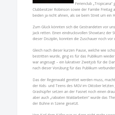
Ferienclub „Tropicana“
Clubbesitzer Robinson sowie der Familie Freitag
beiden ja nicht ahnen, als sie beim Streit um ei
Zum Glück könnten sich die Gestrandeten vor uns
Jack retten. Einen eindrucksvollen Showtanz der 
dieser Disziplin, konnten die Zuschauer noch vor
Gleich nach dieser kurzen Pause, welche wie s
bestritten wurde, ging es für das Publikum wied
war angesagt – ein lukrativer Zweitjob für die 
nach dieser Vorübung für das Publikum verbunden
Das der Regenwald gerettet werden muss, mach
der Kids- und Teens des MGV im Oktober letzten J
Grashüpfer setzen an der Fasnet noch einen dra
aber auch „rabiaten Waldarbeiten“ wurde das Th
der Bühne in Szene gesetzt.
Von Karl dem Käfer war es dann nicht mehr sowei