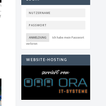
n
–
f
e
ANMELDUNG
Ich habe mein Passwort
verloren
WEBSITE-HOSTING
h