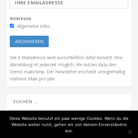
Interesse
Allgemeine Infos
Die E-Mailadresse wird ausschließlich dafür benutzt. Eine
Abmeldung ist jederzeit möglich. Wir nutzen dazu den
Dienst mailchimp. Der Newsletter erscheint unregelmäßig
mehrere Male pro Jahr.
Diese Website benutzt ein paar wenige Cookies. Wenn du die
Website weiter nutzt, gehen wir von deinem Einverständnis
ENTWORFEN VON
| UNTERSTÜTZT VON
ELEGANT THEMES
WORDPRESS
aus.
PRÄSIDIUM
STARTSEITE
MGV IN DER PRESSE
KONTAKT