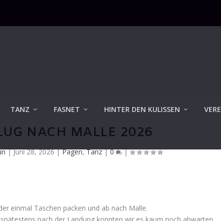
TANZ
FASNET
HINTER DEN KULISSEN
VERE
UG NACH MALLE 2026
un
|
Juni 28, 2026
|
Pagen
,
Tanz
|
0
|
eder einmal Taschen packen und ab nach Malle.
d spätestens nach der Landung konnten wir es kaum noch abwarten