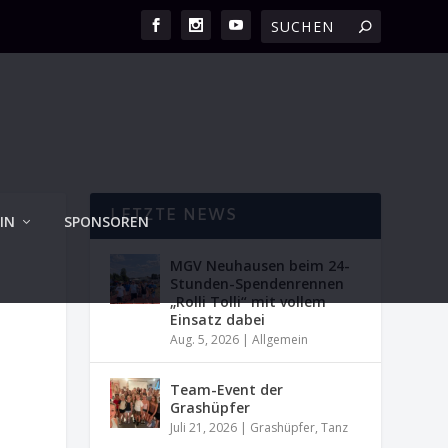
LETZTE NEWS
IN
SPONSOREN
MGV Neuhausen beim 24-
Stunden-Spendenrennen
„Rolli Tolli“ mit vollem
Einsatz dabei
Aug. 5, 2026
|
Allgemein
Team-Event der
Grashüpfer
Juli 21, 2026
|
Grashüpfer
,
Tanz