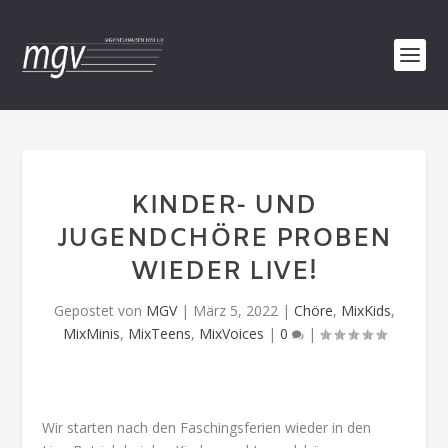
KINDER- UND
JUGENDCHÖRE PROBEN
WIEDER LIVE!
Gepostet von
MGV
|
März 5, 2022
|
Chöre
,
MixKids
,
MixMinis
,
MixTeens
,
MixVoices
|
0
|
Wir starten nach den Faschingsferien wieder in den