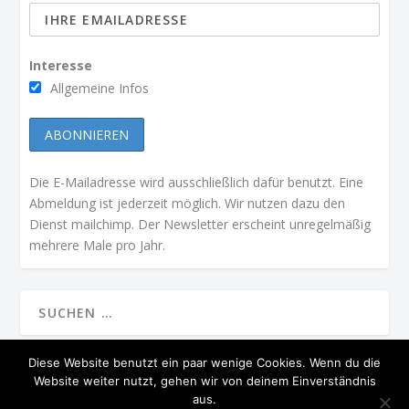
Interesse
Allgemeine Infos
Die E-Mailadresse wird ausschließlich dafür benutzt. Eine
Abmeldung ist jederzeit möglich. Wir nutzen dazu den
Dienst mailchimp. Der Newsletter erscheint unregelmäßig
mehrere Male pro Jahr.
Diese Website benutzt ein paar wenige Cookies. Wenn du die
Website weiter nutzt, gehen wir von deinem Einverständnis
ENTWORFEN VON
| UNTERSTÜTZT VON
ELEGANT THEMES
WORDPRESS
aus.