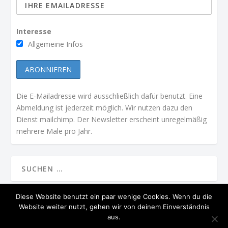
Interesse
Allgemeine Infos
Die E-Mailadresse wird ausschließlich dafür benutzt. Eine
Abmeldung ist jederzeit möglich. Wir nutzen dazu den
Dienst mailchimp. Der Newsletter erscheint unregelmäßig
mehrere Male pro Jahr.
Diese Website benutzt ein paar wenige Cookies. Wenn du die
Website weiter nutzt, gehen wir von deinem Einverständnis
ENTWORFEN VON
| UNTERSTÜTZT VON
ELEGANT THEMES
WORDPRESS
aus.
PRÄSIDIUM
STARTSEITE
MGV IN DER PRESSE
KONTAKT