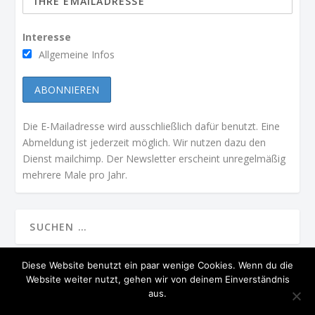
Interesse
Allgemeine Infos
Die E-Mailadresse wird ausschließlich dafür benutzt. Eine
Abmeldung ist jederzeit möglich. Wir nutzen dazu den
Dienst mailchimp. Der Newsletter erscheint unregelmäßig
mehrere Male pro Jahr.
Diese Website benutzt ein paar wenige Cookies. Wenn du die
Website weiter nutzt, gehen wir von deinem Einverständnis
ENTWORFEN VON
| UNTERSTÜTZT VON
ELEGANT THEMES
WORDPRESS
aus.
PRÄSIDIUM
STARTSEITE
MGV IN DER PRESSE
KONTAKT