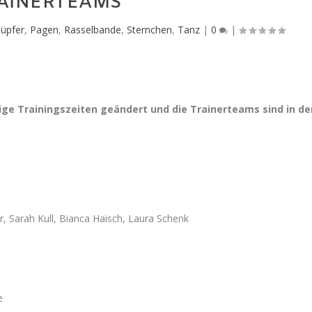
AINERTEAMS
üpfer
,
Pagen
,
Rasselbande
,
Sternchen
,
Tanz
|
0
|
ge Trainingszeiten geändert und die Trainerteams sind in de
, Sarah Kull, Bianca Haisch, Laura Schenk
e