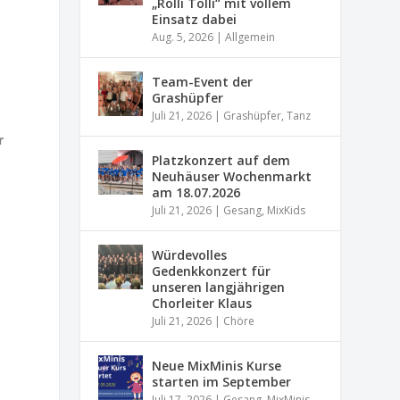
„Rolli Tolli“ mit vollem
Einsatz dabei
Aug. 5, 2026
|
Allgemein
Team-Event der
Grashüpfer
Juli 21, 2026
|
Grashüpfer
,
Tanz
r
Platzkonzert auf dem
Neuhäuser Wochenmarkt
am 18.07.2026
Juli 21, 2026
|
Gesang
,
MixKids
Würdevolles
Gedenkkonzert für
unseren langjährigen
Chorleiter Klaus
Juli 21, 2026
|
Chöre
Neue MixMinis Kurse
starten im September
Juli 17, 2026
|
Gesang
,
MixMinis