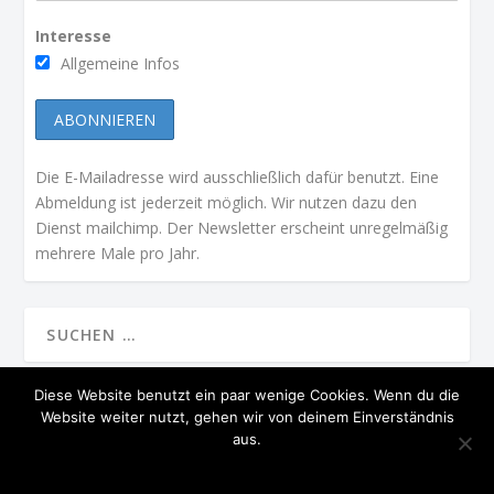
Interesse
Allgemeine Infos
Die E-Mailadresse wird ausschließlich dafür benutzt. Eine
Abmeldung ist jederzeit möglich. Wir nutzen dazu den
Dienst mailchimp. Der Newsletter erscheint unregelmäßig
mehrere Male pro Jahr.
Diese Website benutzt ein paar wenige Cookies. Wenn du die
Website weiter nutzt, gehen wir von deinem Einverständnis
ENTWORFEN VON
| UNTERSTÜTZT VON
ELEGANT THEMES
WORDPRESS
aus.
PRÄSIDIUM
STARTSEITE
MGV IN DER PRESSE
KONTAKT
GELESEN!
NEIN
DATENSCHUTZERKLÄRUNG
IMPRESSUM
DATENSCHUTZ
JAHRESBERICHTE