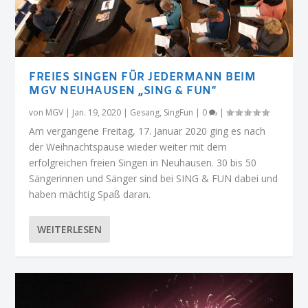
FREIES SINGEN FÜR JEDERMANN BEIM
MGV NEUHAUSEN „SING & FUN“
von
MGV
|
Jan. 19, 2020
|
Gesang
,
SingFun
|
0
|
Am vergangene Freitag, 17. Januar 2020 ging es nach
der Weihnachtspause wieder weiter mit dem
erfolgreichen freien Singen in Neuhausen. 30 bis 50
Sängerinnen und Sänger sind bei SING & FUN dabei und
haben mächtig Spaß daran.
WEITERLESEN