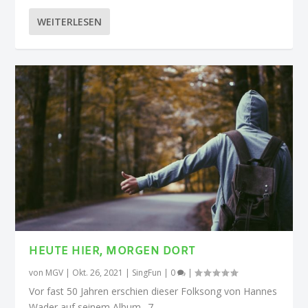
WEITERLESEN
HEUTE HIER, MORGEN DORT
von
MGV
|
Okt. 26, 2021
|
SingFun
|
0
|
Vor fast 50 Jahren erschien dieser Folksong von Hannes
Wader auf seinem Album „7...