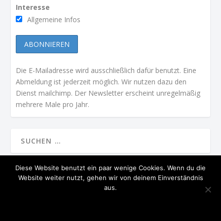
Interesse
Allgemeine Infos
Die E-Mailadresse wird ausschließlich dafür benutzt. Eine
Abmeldung ist jederzeit möglich. Wir nutzen dazu den
Dienst mailchimp. Der Newsletter erscheint unregelmäßig
mehrere Male pro Jahr.
Diese Website benutzt ein paar wenige Cookies. Wenn du die
Website weiter nutzt, gehen wir von deinem Einverständnis
ENTWORFEN VON
| UNTERSTÜTZT VON
ELEGANT THEMES
WORDPRESS
aus.
PRÄSIDIUM
STARTSEITE
MGV IN DER PRESSE
KONTAKT
GELESEN!
NEIN
DATENSCHUTZERKLÄRUNG
IMPRESSUM
DATENSCHUTZ
JAHRESBERICHTE