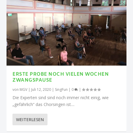
ERSTE PROBE NOCH VIELEN WOCHEN
ZWANGSPAUSE
von
MGV
|
Juli 12, 2020
|
SingFun
|
0
|
Die Experten sind sind noch immer nicht einig, wie
„gefährlich“ das Chorsingen ist....
WEITERLESEN