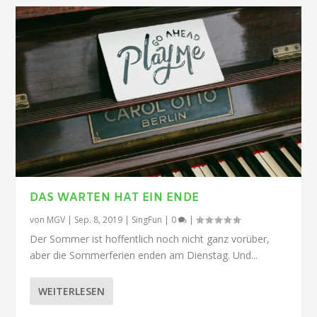
DAS WARTEN HAT EIN ENDE
von
MGV
|
Sep. 8, 2019
|
SingFun
|
0
|
Der Sommer ist hoffentlich noch nicht ganz vorüber,
aber die Sommerferien enden am Dienstag. Und...
WEITERLESEN