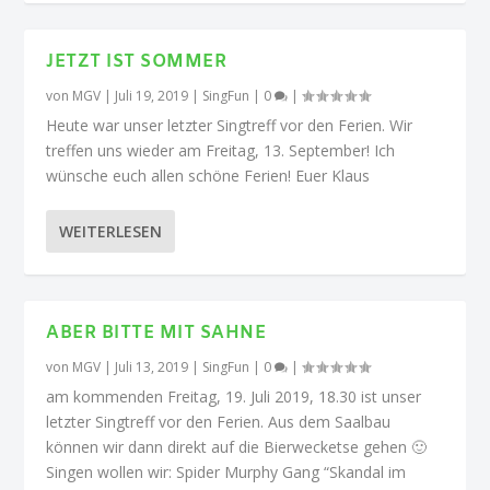
JETZT IST SOMMER
von
MGV
|
Juli 19, 2019
|
SingFun
|
0
|
Heute war unser letzter Singtreff vor den Ferien. Wir
treffen uns wieder am Freitag, 13. September! Ich
wünsche euch allen schöne Ferien! Euer Klaus
WEITERLESEN
ABER BITTE MIT SAHNE
von
MGV
|
Juli 13, 2019
|
SingFun
|
0
|
am kommenden Freitag, 19. Juli 2019, 18.30 ist unser
letzter Singtreff vor den Ferien. Aus dem Saalbau
können wir dann direkt auf die Bierwecketse gehen 🙂
Singen wollen wir: Spider Murphy Gang “Skandal im